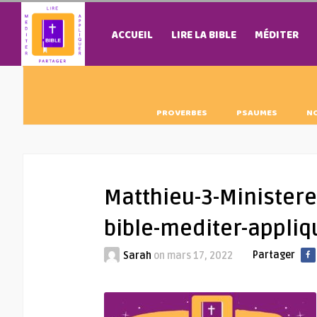
ACCUEIL
LIRE LA BIBLE
MÉDITER
PROVERBES
PSAUMES
N
Matthieu-3-Ministere-
bible-mediter-appli
Partager
Sarah
on
mars 17, 2022