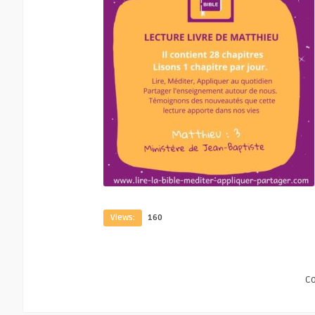
Views:
160
C