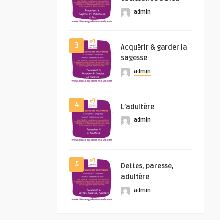
admin
3
Acquérir & garder la
sagesse
admin
4
L’adultère
admin
5
Dettes, paresse,
adultère
admin