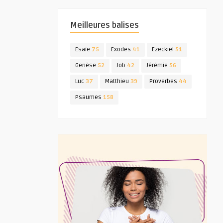
Meilleures balises
Esaïe
75
Exodes
41
Ezeckiel
51
Genèse
52
Job
42
Jérémie
56
Luc
37
Matthieu
39
Proverbes
44
Psaumes
158