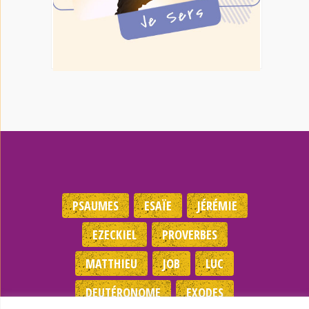
PSAUMES
ESAÏE
JÉRÉMIE
EZECKIEL
PROVERBES
MATTHIEU
JOB
LUC
DEUTÉRONOME
EXODES