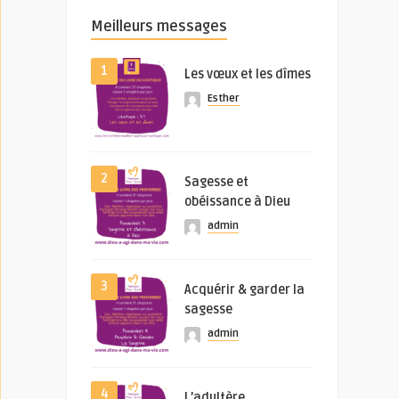
Meilleurs messages
1
Les vœux et les dîmes
Esther
2
Sagesse et
obéissance à Dieu
admin
3
Acquérir & garder la
sagesse
admin
4
L’adultère