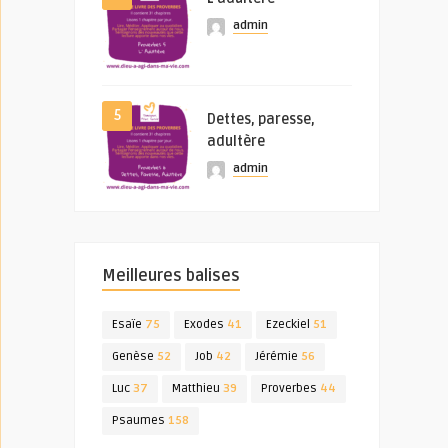
admin
5
Dettes, paresse,
adultère
admin
Meilleures balises
Esaïe
75
Exodes
41
Ezeckiel
51
Genèse
52
Job
42
Jérémie
56
Luc
37
Matthieu
39
Proverbes
44
Psaumes
158