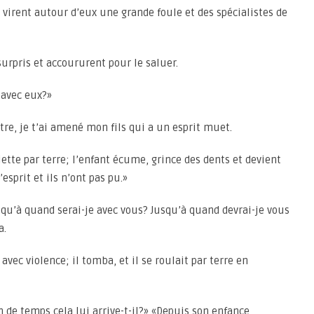
ls virent autour d’eux une grande foule et des spécialistes de
surpris et accoururent pour le saluer.
 avec eux?»
re, je t’ai amené mon fils qui a un esprit muet.
 jette par terre; l’enfant écume, grince des dents et devient
l’esprit et ils n’ont pas pu.»
usqu’à quand serai-je avec vous? Jusqu’à quand devrai-je vous
a.
a avec violence; il tomba, et il se roulait par terre en
de temps cela lui arrive-t-il?» «Depuis son enfance,