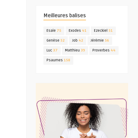
Meilleures balises
Esaïe
75
Exodes
41
Ezeckiel
51
Genèse
52
Job
42
Jérémie
56
Luc
37
Matthieu
39
Proverbes
44
Psaumes
158