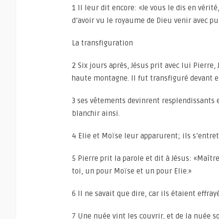
1 Il leur dit encore: «Je vous le dis en vér
d’avoir vu le royaume de Dieu venir avec pu
La transfiguration
2 Six jours après, Jésus prit avec lui Pierre,
haute montagne. Il fut transfiguré devant e
3 ses vêtements devinrent resplendissants e
blanchir ainsi.
4 Elie et Moïse leur apparurent; ils s’entre
5 Pierre prit la parole et dit à Jésus: «Maîtr
toi, un pour Moïse et un pour Elie.»
6 Il ne savait que dire, car ils étaient effray
7 Une nuée vint les couvrir, et de la nuée s