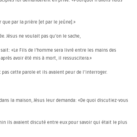
isciples lui demandèrent en privé: «Pourquoi n’avons-nous
r que par la prière [et par le jeûne].»
lée. Jésus ne voulait pas qu’on le sache,
 disait: «Le Fils de l’homme sera livré entre les mains des
après avoir été mis à mort, il ressuscitera.»
pas cette parole et ils avaient peur de l’interroger.
t dans la maison, Jésus leur demanda: «De quoi discutiez-vous
min ils avaient discuté entre eux pour savoir qui était le plus