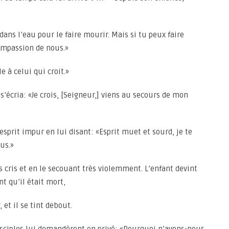
t dans l’eau pour le faire mourir. Mais si tu peux faire
compassion de nous.»
le à celui qui croit.»
 s’écria: «Je crois, [Seigneur,] viens au secours de mon
esprit impur en lui disant: «Esprit muet et sourd, je te
lus.»
es cris et en le secouant très violemment. L’enfant devint
 qu’il était mort,
, et il se tint debout.