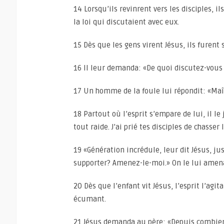
14 Lorsqu’ils revinrent vers les disciples, i
la loi qui discutaient avec eux.
15 Dès que les gens virent Jésus, ils furent 
16 Il leur demanda: «De quoi discutez-vous
17 Un homme de la foule lui répondit: «Maît
18 Partout où l’esprit s’empare de lui, il le
tout raide. J’ai prié tes disciples de chasser 
19 «Génération incrédule, leur dit Jésus, j
supporter? Amenez-le-moi.» On le lui amen
20 Dès que l’enfant vit Jésus, l’esprit l’agit
écumant.
21 Jésus demanda au père: «Depuis combien 