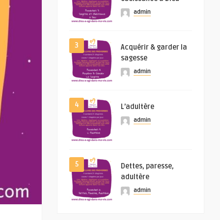
admin
3
Acquérir & garder la
sagesse
admin
4
L’adultère
admin
5
Dettes, paresse,
adultère
admin