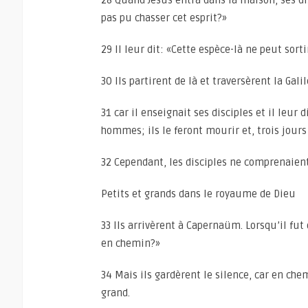
28 Quand Jésus entra dans la maison, ses d
pas pu chasser cet esprit?»
29 Il leur dit: «Cette espèce-là ne peut sorti
30 Ils partirent de là et traversèrent la Gali
31 car il enseignait ses disciples et il leur
hommes; ils le feront mourir et, trois jours 
32 Cependant, les disciples ne comprenaient 
Petits et grands dans le royaume de Dieu
33 Ils arrivèrent à Capernaüm. Lorsqu’il fu
en chemin?»
34 Mais ils gardèrent le silence, car en che
grand.