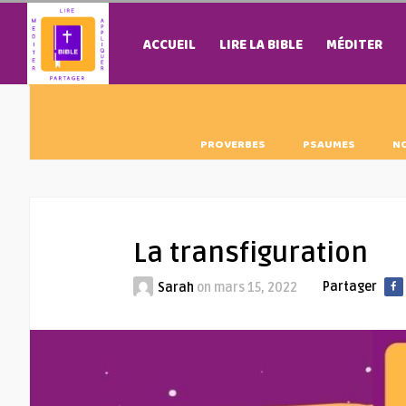
ACCUEIL
LIRE LA BIBLE
MÉDITER
PROVERBES
PSAUMES
N
La transfiguration
Partager
Sarah
on
mars 15, 2022