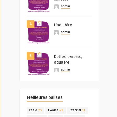
admin
4
L’adultère
admin
5
Dettes, paresse,
adultère
admin
Meilleures balises
Esaïe
75
Exodes
41
Ezeckiel
51