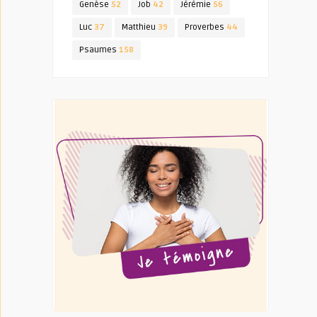
Genèse
52
Job
42
Jérémie
56
Luc
37
Matthieu
39
Proverbes
44
Psaumes
158