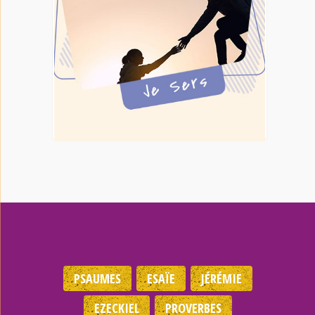
PSAUMES
ESAÏE
JÉRÉMIE
EZECKIEL
PROVERBES