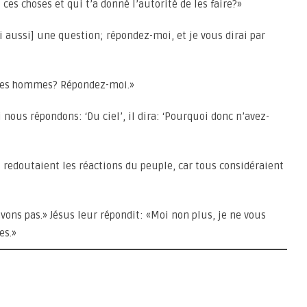
 ces choses et qui t’a donné l’autorité de les faire?»
i aussi] une question; répondez-moi, et je vous dirai par
u des hommes? Répondez-moi.»
 nous répondons: ‘Du ciel’, il dira: ‘Pourquoi donc n’avez-
 redoutaient les réactions du peuple, car tous considéraient
avons pas.» Jésus leur répondit: «Moi non plus, je ne vous
es.»