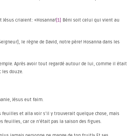
t Jésus criaient: «Hosanna!
[1]
Béni soit celui qui vient au
Seigneur], le règne de David, notre père! Hosanna dans les
temple. Après avoir tout regardé autour de lui, comme il était
c les douze.
anie, Jésus eut faim.
s feuilles et alla voir s’il y trouverait quelque chose, mais
s feuilles, car ce n’était pas la saison des figues.
ue plus jamais personne ne mange de ton fruit!» Et ses