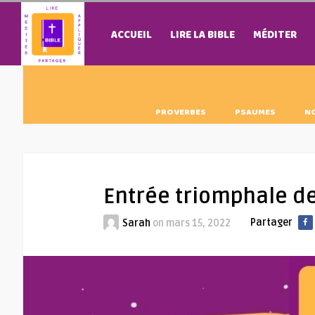
ACCUEIL
LIRE LA BIBLE
MÉDITER
PROVERBES
PSAUMES
N
Entrée triomphale de
Partager
Sarah
on
mars 15, 2022