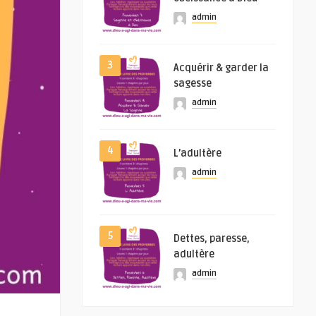
admin
3
Acquérir & garder la
sagesse
admin
4
L’adultère
admin
5
Dettes, paresse,
adultère
admin