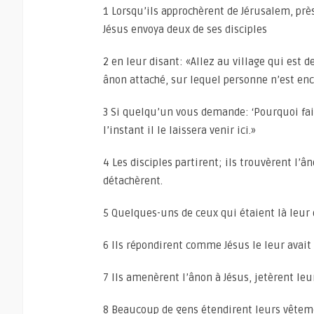
1 Lorsqu’ils approchèrent de Jérusalem, près
Jésus envoya deux de ses disciples
2 en leur disant: «Allez au village qui est 
ânon attaché, sur lequel personne n’est en
3 Si quelqu’un vous demande: ‘Pourquoi fait
l’instant il le laissera venir ici.»
4 Les disciples partirent; ils trouvèrent l’â
détachèrent.
5 Quelques-uns de ceux qui étaient là leur
6 Ils répondirent comme Jésus le leur avait di
7 Ils amenèrent l’ânon à Jésus, jetèrent leu
8 Beaucoup de gens étendirent leurs vêteme