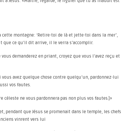
dit à Jésus: «Maître, regarde, le figuier que tu as maudit est
à cette montagne: ‘Retire-toi de là et jette-toi dans la mer’,
que ce qu’il dit arrive, il le verra s’accomplir.
ue vous demanderez en priant, croyez que vous l’avez reçu et
si vous avez quelque chose contre quelqu’un, pardonnez-lui
ussi vos fautes.
re céleste ne vous pardonnera pas non plus vos fautes.]»
et, pendant que Jésus se promenait dans le temple, les chefs
 anciens vinrent vers lui