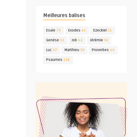
Meilleures balises
Esaïe
75
Exodes
41
Ezeckiel
51
Genèse
52
Job
42
Jérémie
56
Luc
37
Matthieu
39
Proverbes
44
Psaumes
158