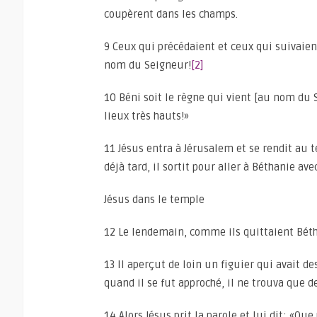
coupèrent dans les champs.
9 Ceux qui précédaient et ceux qui suivaien
nom du Seigneur!
[2]
10 Béni soit le règne qui vient [au nom du 
lieux très hauts!»
11 Jésus entra à Jérusalem et se rendit au 
déjà tard, il sortit pour aller à Béthanie ave
Jésus dans le temple
12 Le lendemain, comme ils quittaient Béth
13 Il aperçut de loin un figuier qui avait de
quand il se fut approché, il ne trouva que de
14 Alors Jésus prit la parole et lui dit: «Q