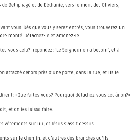
 de Bethphagé et de Béthanie, vers le mont des Oliviers,
devant vous. Dès que vous y serez entrés, vous trouverez un
core monté. Détachez-le et amenez-le.
es-vous cela?’ répondez: ‘Le Seigneur en a besoin’, et à
non attaché dehors près d’une porte, dans la rue, et ils le
 dirent: «Que faites-vous? Pourquoi détachez-vous cet ânon?»
t, et on les laissa faire.
rs vêtements sur lui, et Jésus s’assit dessus.
nts sur le chemin, et d’autres des branches qu’ils