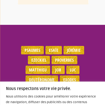
PSAUMES
ESAÏE
JÉRÉMIE
EZECKIEL
PROVERBES
MATTHIEU
JOB
LUC
DEUTÉRONOME
EXODES
Nous respectons votre vie privée.
NOMBRES
JEAN
1 SAMUEL
Nous utilisons des cookies pour améliorer votre expérience
de navigation, diffuser des publicités ou des contenus
Mentions légales
|
Politique de