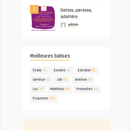
5
Dettes, paresse,
adultère
admin
Meilleures balises
Esaïe
75
Exodes
41
Ezeckiel
51
Genèse
52
Job
42
Jérémie
56
Luc
37
Matthieu
39
Proverbes
44
Psaumes
158