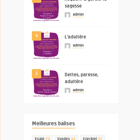
sagesse
admin
4
L’adultère
admin
5
Dettes, paresse,
adultère
admin
Meilleures balises
Esaïe
75
Exodes
41
Ezeckiel
51