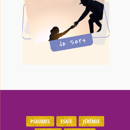
PSAUMES
ESAÏE
JÉRÉMIE