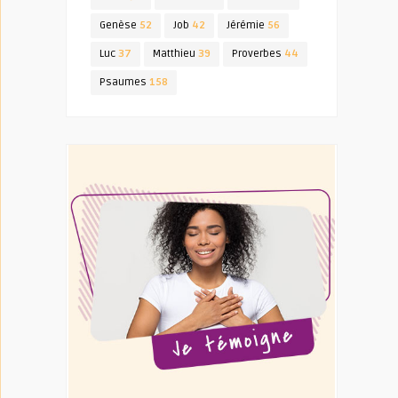
Genèse
52
Job
42
Jérémie
56
Luc
37
Matthieu
39
Proverbes
44
Psaumes
158