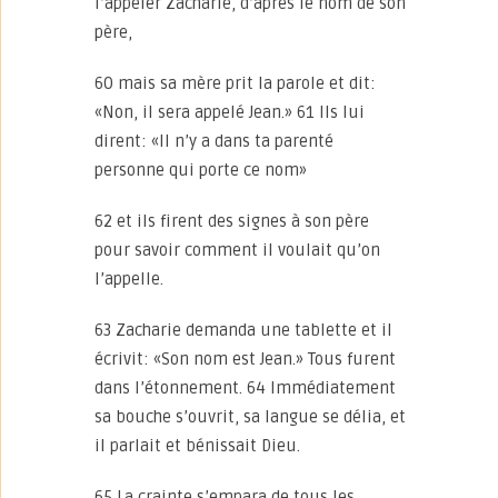
l’appeler Zacharie, d’après le nom de son
père,
60 mais sa mère prit la parole et dit:
«Non, il sera appelé Jean.» 61 Ils lui
dirent: «Il n’y a dans ta parenté
personne qui porte ce nom»
62 et ils firent des signes à son père
pour savoir comment il voulait qu’on
l’appelle.
63 Zacharie demanda une tablette et il
écrivit: «Son nom est Jean.» Tous furent
dans l’étonnement. 64 Immédiatement
sa bouche s’ouvrit, sa langue se délia, et
il parlait et bénissait Dieu.
65 La crainte s’empara de tous les