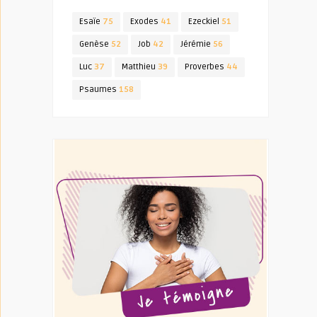
Esaïe
75
Exodes
41
Ezeckiel
51
Genèse
52
Job
42
Jérémie
56
Luc
37
Matthieu
39
Proverbes
44
Psaumes
158