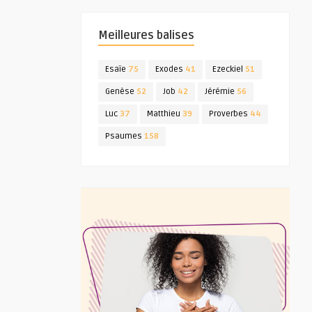
Meilleures balises
Esaïe
75
Exodes
41
Ezeckiel
51
Genèse
52
Job
42
Jérémie
56
Luc
37
Matthieu
39
Proverbes
44
Psaumes
158