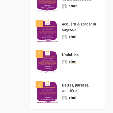
admin
3
Acquérir & garder la
sagesse
admin
4
L’adultère
admin
5
Dettes, paresse,
adultère
admin