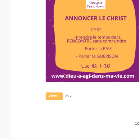
Views:
202
C