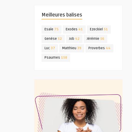
Meilleures balises
Esaïe
75
Exodes
41
Ezeckiel
51
Genèse
52
Job
42
Jérémie
56
Luc
37
Matthieu
39
Proverbes
44
Psaumes
158