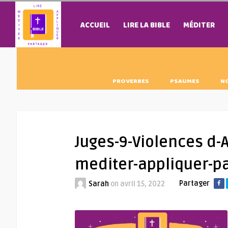
ACCUEIL
LIRE LA BIBLE
MÉDITER
PROVERBES
PSAUMES
N
Juges-9-Violences d-A
mediter-appliquer-p
Partager
Sarah
on
avril 15, 2022