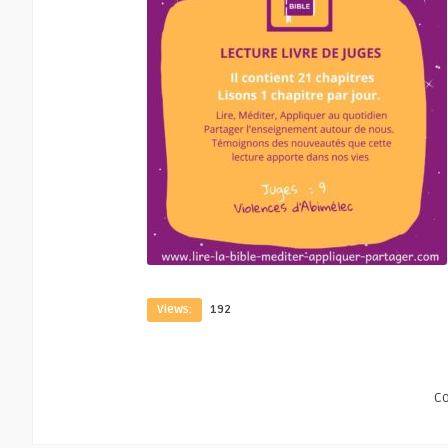
Views:
192
C