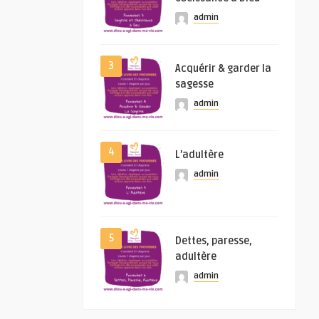
admin
3
Acquérir & garder la
sagesse
admin
4
L’adultère
admin
5
Dettes, paresse,
adultère
admin