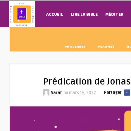
ACCUEIL
LIRE LA BIBLE
MÉDITER
PROVERBES
PSAUMES
N
Prédication de Jonas
Partager
Sarah
on
mars 15, 2022