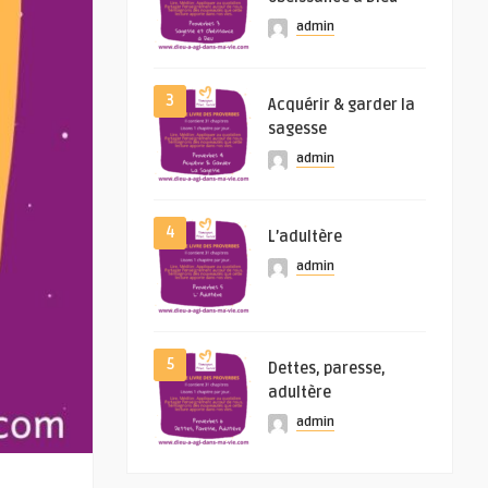
admin
3
Acquérir & garder la
sagesse
admin
4
L’adultère
admin
5
Dettes, paresse,
adultère
admin