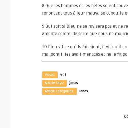
8 Que les hommes et les bêtes soient couve
renoncent tous à leur mauvaise conduite et
9 Qui sait si Dieu ne se ravisera pas et ne r
ardente colère, de sorte que nous ne mouri
10 Dieu vit ce qu’ils faisaient, il vit qu’il
mal dont il les avait menacés et ne le fit pa
Views:
449
Article Tags:
jonas
Article Categories:
Jonas
C