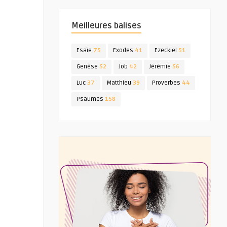
Meilleures balises
Esaïe
75
Exodes
41
Ezeckiel
51
Genèse
52
Job
42
Jérémie
56
Luc
37
Matthieu
39
Proverbes
44
Psaumes
158