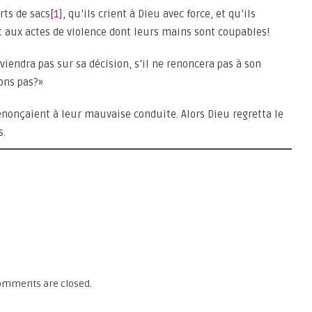
rts de sacs
[1]
, qu’ils crient à Dieu avec force, et qu’ils
 aux actes de violence dont leurs mains sont coupables!
eviendra pas sur sa décision, s’il ne renoncera pas à son
ons pas?»
s renonçaient à leur mauvaise conduite. Alors Dieu regretta le
s.
omments are closed.