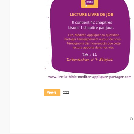
Views:
222
C