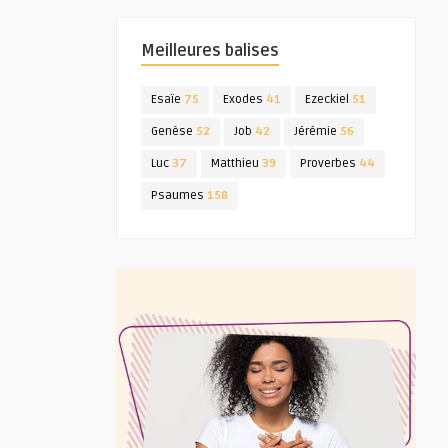
Meilleures balises
Esaïe
75
Exodes
41
Ezeckiel
51
Genèse
52
Job
42
Jérémie
56
Luc
37
Matthieu
39
Proverbes
44
Psaumes
158