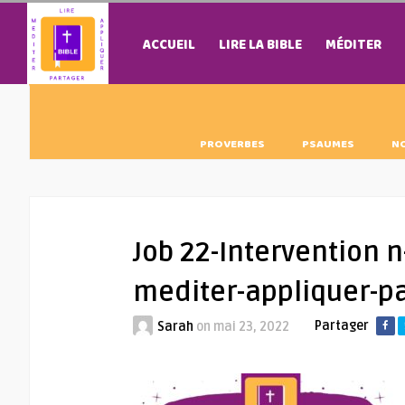
ACCUEIL
LIRE LA BIBLE
MÉDITER
PROVERBES
PSAUMES
N
Job 22-Intervention n-
mediter-appliquer-p
Partager
Sarah
on
mai 23, 2022