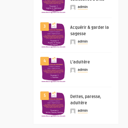
admin
3
Acquérir & garder la
sagesse
admin
4
L’adultère
admin
5
Dettes, paresse,
adultère
admin