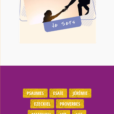
PSAUMES
ESAÏE
JÉRÉMIE
EZECKIEL
PROVERBES