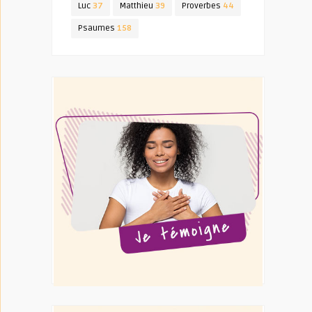
Luc
37
Matthieu
39
Proverbes
44
Psaumes
158