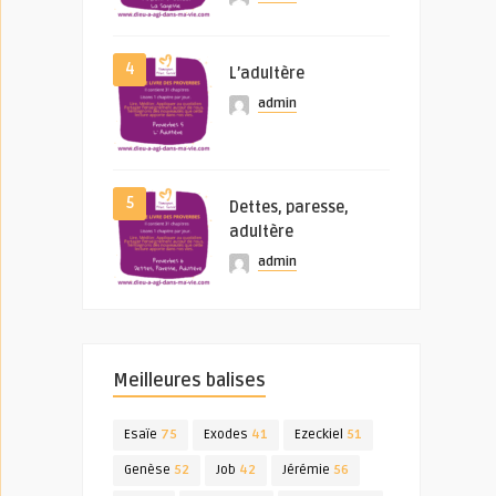
4
L’adultère
admin
5
Dettes, paresse,
adultère
admin
Meilleures balises
Esaïe
75
Exodes
41
Ezeckiel
51
Genèse
52
Job
42
Jérémie
56