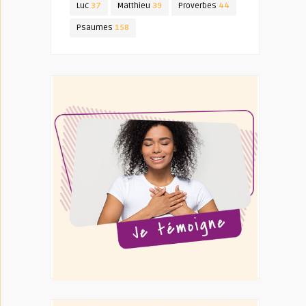
Luc
37
Matthieu
39
Proverbes
44
Psaumes
158