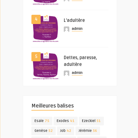
4
L’adultère
admin
5
Dettes, paresse,
adultère
admin
Meilleures balises
Esaïe
75
Exodes
41
Ezeckiel
51
Genèse
52
Job
42
Jérémie
56