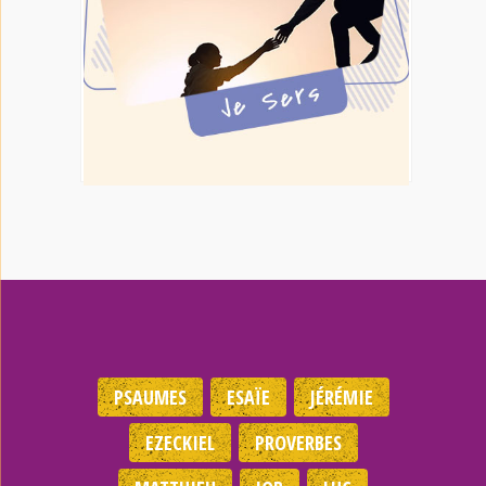
PSAUMES
ESAÏE
JÉRÉMIE
EZECKIEL
PROVERBES