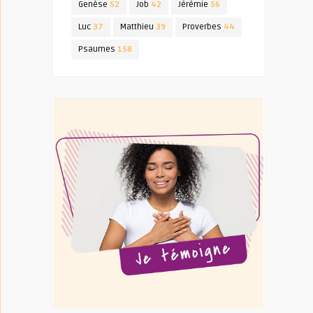
Genèse
52
Job
42
Jérémie
56
Luc
37
Matthieu
39
Proverbes
44
Psaumes
158