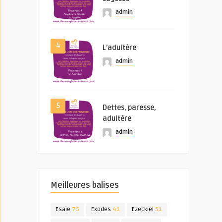
admin
4
L’adultère
admin
5
Dettes, paresse,
adultère
admin
Meilleures balises
Esaïe
75
Exodes
41
Ezeckiel
51