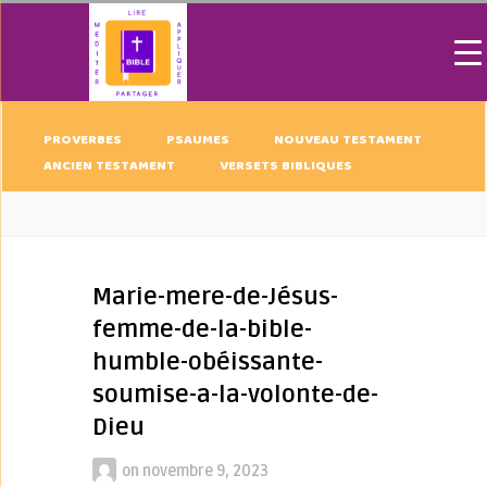
PROVERBES
PSAUMES
NOUVEAU TESTAMENT
ANCIEN TESTAMENT
VERSETS BIBLIQUES
Marie-mere-de-Jésus-
femme-de-la-bible-
humble-obéissante-
soumise-a-la-volonte-de-
Dieu
on
novembre 9, 2023