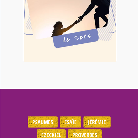
PSAUMES
ESAÏE
JÉRÉMIE
EZECKIEL
PROVERBES