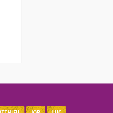
TTHIEU
JOB
LUC