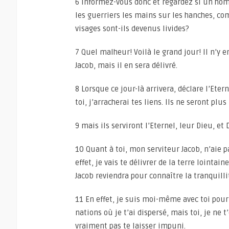
6 Informez-vous donc et regardez si un ho
les guerriers les mains sur les hanches, 
visages sont-ils devenus livides?
7 Quel malheur! Voilà le grand jour! Il n’y 
Jacob, mais il en sera délivré.
8 Lorsque ce jour-là arrivera, déclare l’Etern
toi, j’arracherai tes liens. Ils ne seront plu
9 mais ils serviront l’Eternel, leur Dieu, et 
10 Quant à toi, mon serviteur Jacob, n’aie pas
effet, je vais te délivrer de la terre lointai
Jacob reviendra pour connaître la tranquilli
11 En effet, je suis moi-même avec toi pour t
nations où je t’ai dispersé, mais toi, je ne t
vraiment pas te laisser impuni.