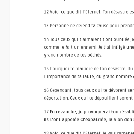
12 Voici ce que dit l’Eternel: Ton désastre e
13 Personne ne défend ta cause pour prendre 
14 Tous ceux qui t’aimaient t’ont oubliée, J
comme le fait un ennemi. Je t’ai infligé un
grand nombre de tes péchés.
15 Pourquoi te plaindre de ton désastre, du 
l’importance de ta faute, du grand nombre de
16 Cependant, tous ceux qui te dévorent ser
déportation. Ceux qui te dépouillent seront d
17
En revanche, je provoquerai ton rétabli
ils t’ont appelée «l’expatriée, la Sion do
18 Voici ce que dit l’Eternel: Je vais ramener