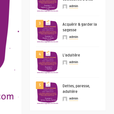
admin
3
Acquérir & garder la
sagesse
admin
4
L’adultère
admin
5
Dettes, paresse,
adultère
admin