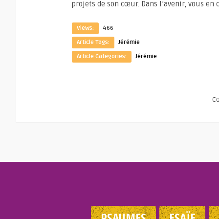
projets de son cœur. Dans l’avenir, vous en
Views:
466
Article Tags:
Jérémie
Article Categories:
Jérémie
C
PSAUMES
ESAÏE