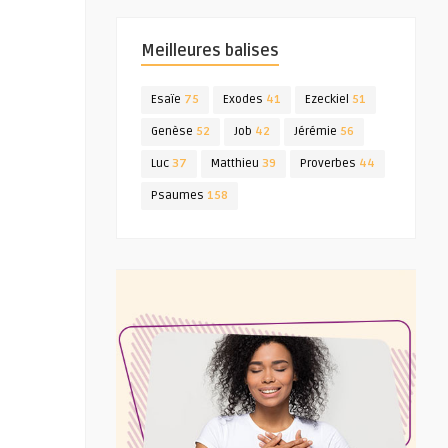
Meilleures balises
Esaïe
75
Exodes
41
Ezeckiel
51
Genèse
52
Job
42
Jérémie
56
Luc
37
Matthieu
39
Proverbes
44
Psaumes
158