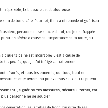
st irréparable, ta blessure est douloureuse.
soin de ton ulcère. Pour toi, il n’y a ni remède ni guérison.
érusalem, personne ne se soucie de toi, car je t’ai frappée
e punition sévère à cause de l’importance de ta faute, du
fait que ta peine est incurable? C’est à cause de
 tes péchés, que je t’ai infligé ce traitement.
ont dévorés, et tous tes ennemis, oui tous, iront en
épouillés et je livrerai au pillage tous ceux qui te pillent.
ssement, je guérirai tes blessures, déclare l’Eternel, car
nt plus personne ne se soucie».
 de déportation les familles de Jacob. J’ai pitié de ses