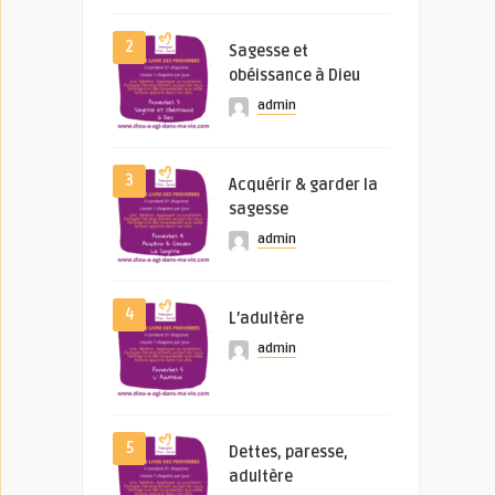
2
Sagesse et
obéissance à Dieu
admin
3
Acquérir & garder la
sagesse
admin
4
L’adultère
admin
5
Dettes, paresse,
adultère