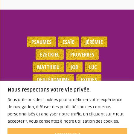
PSAUMES
ESAÏE
JÉRÉMIE
EZECKIEL
PROVERBES
MATTHIEU
JOB
LUC
DEUTÉRONOME
EXODES
Nous respectons votre vie privée.
NOMBRES
JEAN
1 SAMUEL
Nous utilisons des cookies pour améliorer votre expérience
de navigation, diffuser des publicités ou des contenus
Mentions légales
|
Politique de
personnalisés et analyser notre trafic. En cliquant sur « Tout
confidentialité
|
Partenaires
|
Dieu A Agi
accepter », vous consentez à notre utilisation des cookies.
Dans ma Vie
© 2026