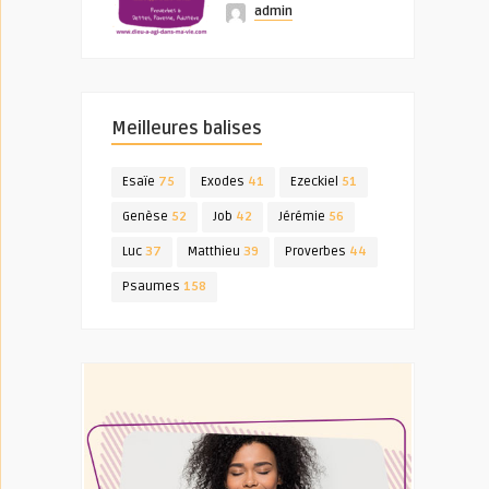
admin
Meilleures balises
Esaïe
75
Exodes
41
Ezeckiel
51
Genèse
52
Job
42
Jérémie
56
Luc
37
Matthieu
39
Proverbes
44
Psaumes
158