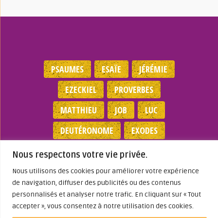
PSAUMES
ESAÏE
JÉRÉMIE
EZECKIEL
PROVERBES
MATTHIEU
JOB
LUC
DEUTÉRONOME
EXODES
NOMBRES
JEAN
1 SAMUEL
Nous respectons votre vie privée.
Nous utilisons des cookies pour améliorer votre expérience
Mentions légales
|
Politique de
de navigation, diffuser des publicités ou des contenus
confidentialité
|
Partenaires
|
Dieu A Agi
personnalisés et analyser notre trafic. En cliquant sur « Tout
Dans ma Vie
accepter », vous consentez à notre utilisation des cookies.
© 2026