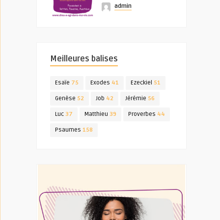
admin
Meilleures balises
Esaïe
75
Exodes
41
Ezeckiel
51
Genèse
52
Job
42
Jérémie
56
Luc
37
Matthieu
39
Proverbes
44
Psaumes
158