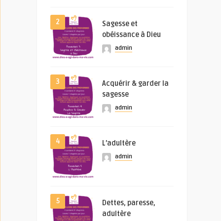
2
Sagesse et
obéissance à Dieu
admin
3
Acquérir & garder la
sagesse
admin
4
L’adultère
admin
5
Dettes, paresse,
adultère