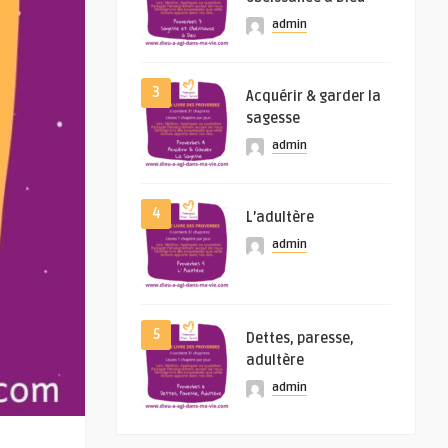
admin
3
Acquérir & garder la
sagesse
admin
4
L’adultère
admin
5
Dettes, paresse,
adultère
admin