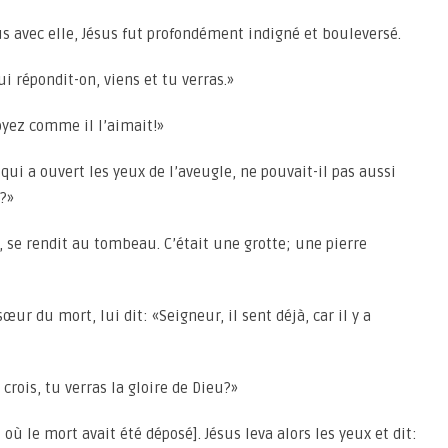
nus avec elle, Jésus fut profondément indigné et bouleversé.
ui répondit-on, viens et tu verras.»
Voyez comme il l’aimait!»
qui a ouvert les yeux de l’aveugle, ne pouvait-il pas aussi
?»
 se rendit au tombeau. C’était une grotte; une pierre
sœur du mort, lui dit: «Seigneur, il sent déjà, car il y a
u crois, tu verras la gloire de Dieu?»
 où le mort avait été déposé]. Jésus leva alors les yeux et dit: