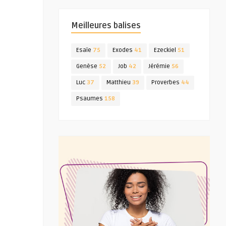
Meilleures balises
Esaïe
75
Exodes
41
Ezeckiel
51
Genèse
52
Job
42
Jérémie
56
Luc
37
Matthieu
39
Proverbes
44
Psaumes
158