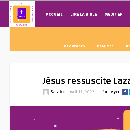
ACCUEIL
LIRE LA BIBLE
MÉDITER
PROVERBES
PSAUMES
N
Jésus ressuscite Laz
Partager
Sarah
on
avril 11, 2022