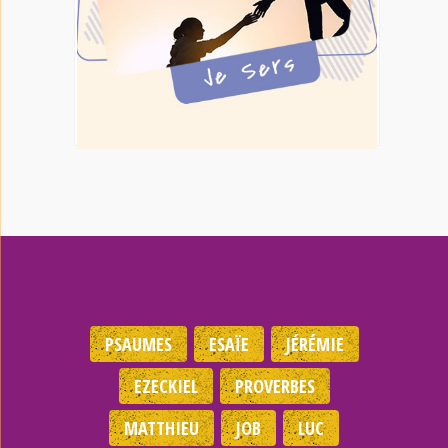
PSAUMES
ESAÏE
JÉRÉMIE
EZECKIEL
PROVERBES
MATTHIEU
JOB
LUC