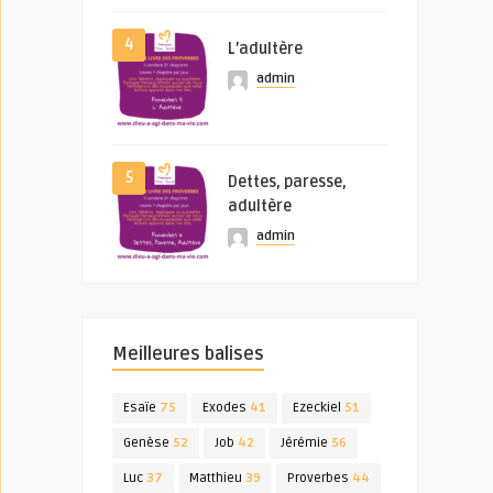
4
L’adultère
admin
5
Dettes, paresse,
adultère
admin
Meilleures balises
Esaïe
75
Exodes
41
Ezeckiel
51
Genèse
52
Job
42
Jérémie
56
Luc
37
Matthieu
39
Proverbes
44