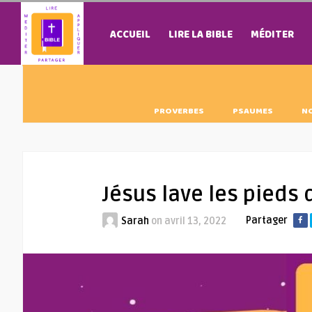
ACCUEIL
LIRE LA BIBLE
MÉDITER
PROVERBES
PSAUMES
N
Jésus lave les pieds 
Partager
Sarah
on
avril 13, 2022