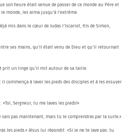
 que son heure était venue de passer de ce monde au Père et
 le monde, les aima jusqu’à l’extrême.
déjà mis dans le cœur de Judas l’Iscariot, fils de Simon,
entre ses mains, qu’il était venu de Dieu et qu’il retournait
t prit un linge qu’il mit autour de sa taille.
t il commença à laver les pieds des disciples et à les essuyer
t: «Toi, Seigneur, tu me laves les pieds!»
 le sais pas maintenant, mais tu le comprendras par la suite.»
as les pieds.» Jésus lui répondit: «Si je ne te lave pas, tu