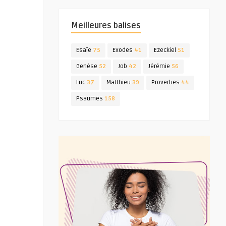
Meilleures balises
Esaïe
75
Exodes
41
Ezeckiel
51
Genèse
52
Job
42
Jérémie
56
Luc
37
Matthieu
39
Proverbes
44
Psaumes
158