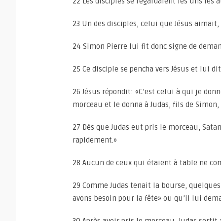
22 Les disciples se regardaient les uns les au
23 Un des disciples, celui que Jésus aimait, 
24 Simon Pierre lui fit donc signe de demand
25 Ce disciple se pencha vers Jésus et lui di
26 Jésus répondit: «C’est celui à qui je don
morceau et le donna à Judas, fils de Simon, l
27 Dès que Judas eut pris le morceau, Satan e
rapidement.»
28 Aucun de ceux qui étaient à table ne comp
29 Comme Judas tenait la bourse, quelques-
avons besoin pour la fête» ou qu’il lui de