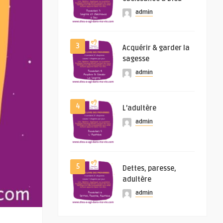
admin
3
Acquérir & garder la
sagesse
admin
4
L’adultère
admin
5
Dettes, paresse,
adultère
admin