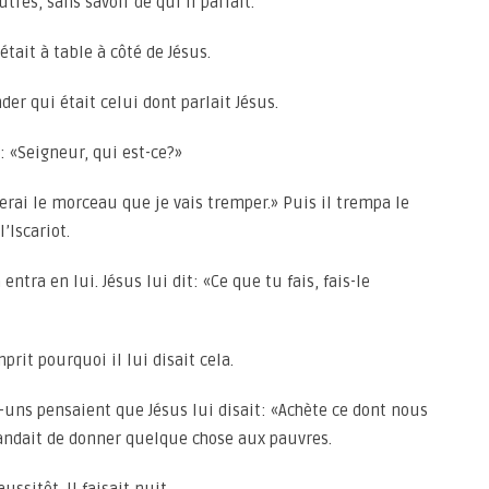
tres, sans savoir de qui il parlait.
était à table à côté de Jésus.
er qui était celui dont parlait Jésus.
t: «Seigneur, qui est-ce?»
nerai le morceau que je vais tremper.» Puis il trempa le
’Iscariot.
ntra en lui. Jésus lui dit: «Ce que tu fais, fais-le
rit pourquoi il lui disait cela.
uns pensaient que Jésus lui disait: «Achète ce dont nous
mandait de donner quelque chose aux pauvres.