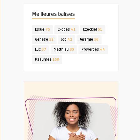
Meilleures balises
Esaïe
75
Exodes
41
Ezeckiel
51
Genèse
52
Job
42
Jérémie
56
Luc
37
Matthieu
39
Proverbes
44
Psaumes
158