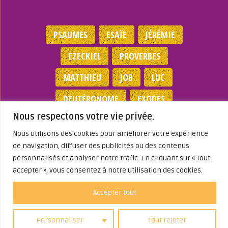
PSAUMES
ESAÏE
JÉRÉMIE
EZECKIEL
PROVERBES
MATTHIEU
JOB
LUC
DEUTÉRONOME
EXODES
Nous respectons votre vie privée.
NOMBRES
JEAN
1 SAMUEL
Nous utilisons des cookies pour améliorer votre expérience
de navigation, diffuser des publicités ou des contenus
Mentions légales
|
Politique de
personnalisés et analyser notre trafic. En cliquant sur « Tout
confidentialité
|
Partenaires
|
Dieu A Agi
accepter », vous consentez à notre utilisation des cookies.
Dans ma Vie
© 2026
Accepter tout
Personnaliser
Tout rejeter