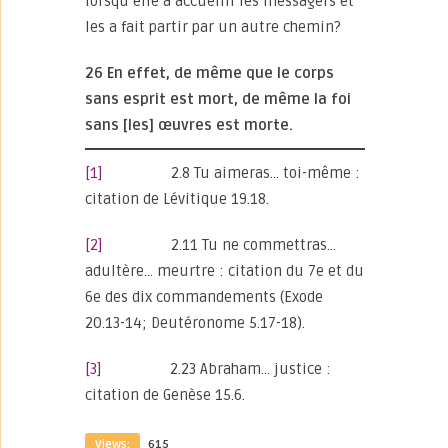
lorsqu’elle a accueilli les messagers et
les a fait partir par un autre chemin?
26 En effet, de même que le corps
sans esprit est mort, de même la foi
sans [les] œuvres est morte.
[1]
2.8 Tu aimeras… toi-même :
citation de Lévitique 19.18.
[2]
2.11 Tu ne commettras…
adultère… meurtre : citation du 7e et du
6e des dix commandements (Exode
20.13-14; Deutéronome 5.17-18).
[3]
2.23 Abraham… justice :
citation de Genèse 15.6.
Views:
615