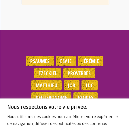
PSAUMES
ESAÏE
JÉRÉMIE
EZECKIEL
PROVERBES
MATTHIEU
JOB
LUC
DEUTÉRONOME
EXODES
Nous respectons votre vie privée.
NOMBRES
JEAN
1 SAMUEL
Nous utilisons des cookies pour améliorer votre expérience
de navigation, diffuser des publicités ou des contenus
Mentions légales
|
Politique de