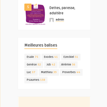
5
Dettes, paresse,
adultère
admin
Meilleures balises
Esaïe
75
Exodes
41
Ezeckiel
51
Genèse
52
Job
42
Jérémie
56
Luc
37
Matthieu
39
Proverbes
44
Psaumes
158