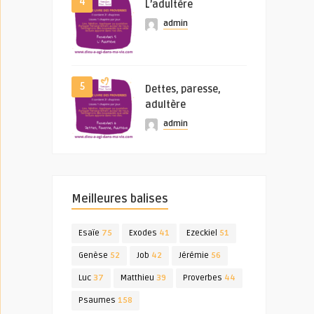
4
L’adultère
admin
5
Dettes, paresse,
adultère
admin
Meilleures balises
Esaïe
75
Exodes
41
Ezeckiel
51
Genèse
52
Job
42
Jérémie
56
Luc
37
Matthieu
39
Proverbes
44
Psaumes
158