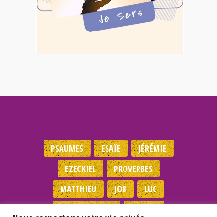
PSAUMES
ESAÏE
JÉRÉMIE
EZECKIEL
PROVERBES
MATTHIEU
JOB
LUC
DEUTÉRONOME
EXODES