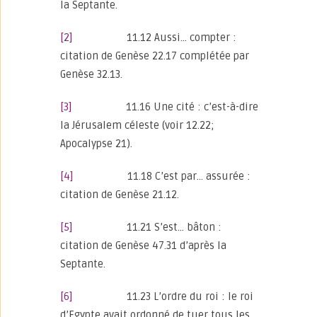
la Septante.
[2]
11.12 Aussi… compter :
citation de Genèse 22.17 complétée par
Genèse 32.13.
[3]
11.16 Une cité : c’est-à-dire
la Jérusalem céleste (voir 12.22;
Apocalypse 21).
[4]
11.18 C’est par… assurée :
citation de Genèse 21.12.
[5]
11.21 S’est… bâton :
citation de Genèse 47.31 d’après la
Septante.
[6]
11.23 L’ordre du roi : le roi
d’Egypte avait ordonné de tuer tous les