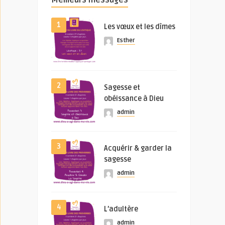
Meilleurs messages
1
Les vœux et les dîmes
Esther
2
Sagesse et
obéissance à Dieu
admin
3
Acquérir & garder la
sagesse
admin
4
L’adultère
admin