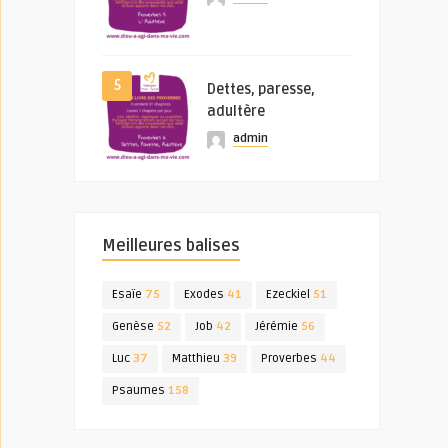
5
Dettes, paresse,
adultère
admin
Meilleures balises
Esaïe
75
Exodes
41
Ezeckiel
51
Genèse
52
Job
42
Jérémie
56
Luc
37
Matthieu
39
Proverbes
44
Psaumes
158