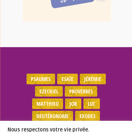
PSAUMES
ESAÏE
JÉRÉMIE
EZECKIEL
PROVERBES
MATTHIEU
JOB
LUC
DEUTÉRONOME
EXODES
NOMBRES
JEAN
1 SAMUEL
Nous respectons votre vie privée.