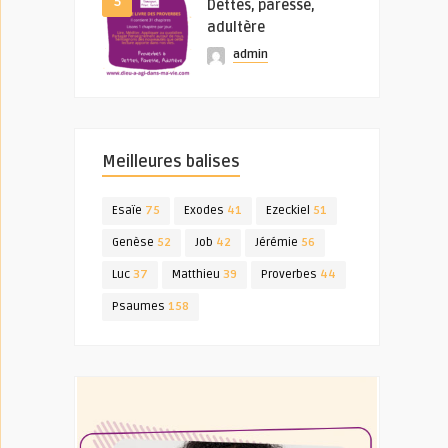
5
Dettes, paresse,
adultère
admin
Meilleures balises
Esaïe
75
Exodes
41
Ezeckiel
51
Genèse
52
Job
42
Jérémie
56
Luc
37
Matthieu
39
Proverbes
44
Psaumes
158