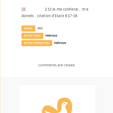
[3]
2.13 Je me confierai… m’a
donnés : citation d’Esaïe 8.17-18.
Views:
382
Article Tags:
Hebreux
Article Categories:
Hebreux
Comments are closed.