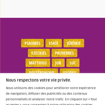
PSAUMES
ESAÏE
JÉRÉMIE
EZECKIEL
PROVERBES
MATTHIEU
JOB
LUC
DEUTÉRONOME
EXODES
Nous respectons votre vie privée.
NOMBRES
JEAN
1 SAMUEL
Nous utilisons des cookies pour améliorer votre expérience
de navigation, diffuser des publicités ou des contenus
Mentions légales
|
Politique de
personnalisés et analyser notre trafic. En cliquant sur « Tout
confidentialité
|
Partenaires
|
Dieu A Agi
accepter », vous consentez à notre utilisation des cookies.