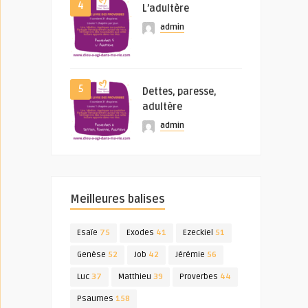
4
L’adultère
admin
5
Dettes, paresse,
adultère
admin
Meilleures balises
Esaïe
75
Exodes
41
Ezeckiel
51
Genèse
52
Job
42
Jérémie
56
Luc
37
Matthieu
39
Proverbes
44
Psaumes
158