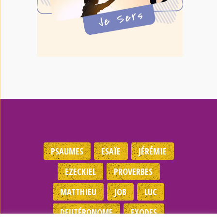
PSAUMES
ESAÏE
JÉRÉMIE
EZECKIEL
PROVERBES
MATTHIEU
JOB
LUC
DEUTÉRONOME
EXODES