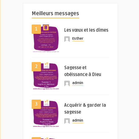
Meilleurs messages
1
Les vœux et les dîmes
Esther
2
Sagesse et
obéissance à Dieu
admin
3
Acquérir & garder la
sagesse
admin