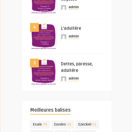
admin
4
L’adultère
admin
5
Dettes, paresse,
adultère
admin
Meilleures balises
Esaïe
75
Exodes
41
Ezeckiel
51