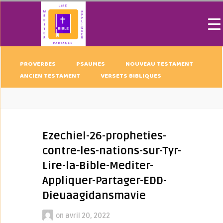
PROVERBES
PSAUMES
NOUVEAU TESTAMENT
ANCIEN TESTAMENT
VERSETS BIBLIQUES
Ezechiel-26-propheties-
contre-les-nations-sur-Tyr-
Lire-la-Bible-Mediter-
Appliquer-Partager-EDD-
Dieuaagidansmavie
on
avril 20, 2022