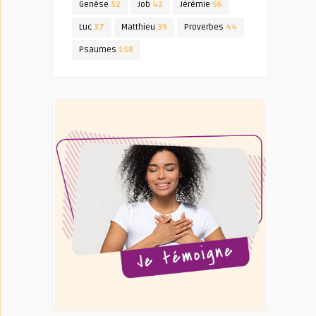
Genèse
52
Job
42
Jérémie
56
Luc
37
Matthieu
39
Proverbes
44
Psaumes
158