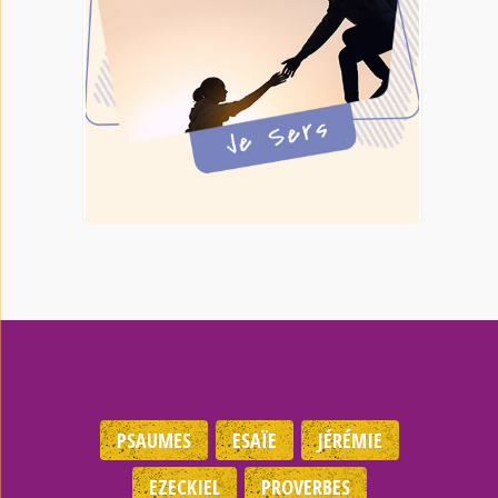
PSAUMES
ESAÏE
JÉRÉMIE
EZECKIEL
PROVERBES