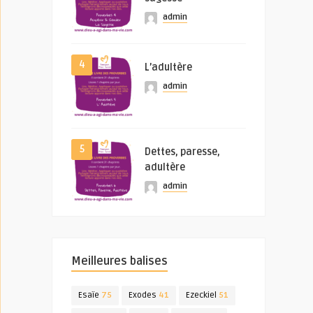
admin
4
L’adultère
admin
5
Dettes, paresse,
adultère
admin
Meilleures balises
Esaïe
75
Exodes
41
Ezeckiel
51