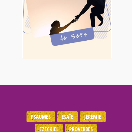
PSAUMES
ESAÏE
JÉRÉMIE
EZECKIEL
PROVERBES