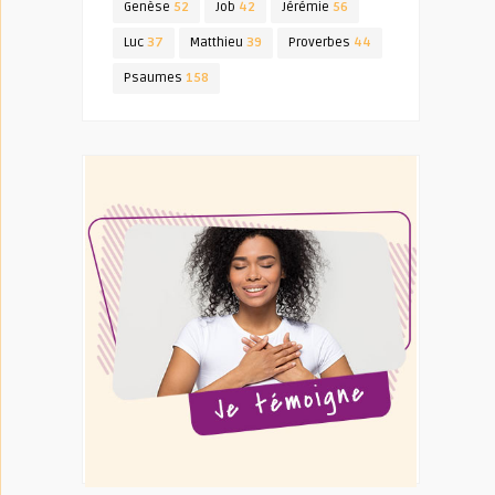
Genèse
52
Job
42
Jérémie
56
Luc
37
Matthieu
39
Proverbes
44
Psaumes
158