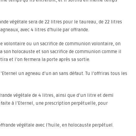
ême temps qu’ils entreront, et il sortira en même temps
rande végétale sera de 22 litres pour le taureau, de 22 litres
 agneaux, avec 4 litres d’huile par offrande.
uste volontaire ou un sacrifice de communion volontaire, on
ffrira son holocauste et son sacrifice de communion comme il
rtira et l’on fermera la porte après sa sortie.
l’Eternel un agneau d’un an sans défaut. Tu l’offriras tous les
rande végétale de 4 litres, ainsi que d’un litre et demi
e faite à l’Eternel, une prescription perpétuelle, pour
offrande végétale avec l’huile, en holocauste perpétuel.