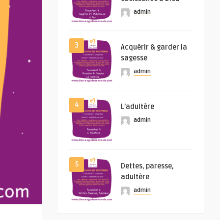
admin
3
Acquérir & garder la
sagesse
admin
4
L’adultère
admin
5
Dettes, paresse,
adultère
admin