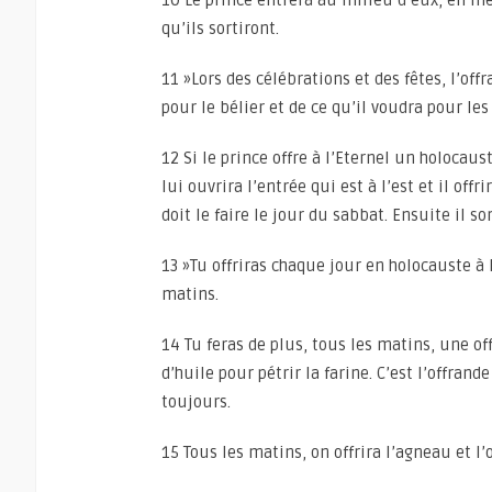
10 Le prince entrera au milieu d’eux, en m
qu’ils sortiront.
11 »Lors des célébrations et des fêtes, l’off
pour le bélier et de ce qu’il voudra pour les
12 Si le prince offre à l’Eternel un holoca
lui ouvrira l’entrée qui est à l’est et il o
doit le faire le jour du sabbat. Ensuite il so
13 »Tu offriras chaque jour en holocauste à 
matins.
14 Tu feras de plus, tous les matins, une off
d’huile pour pétrir la farine. C’est l’offrand
toujours.
15 Tous les matins, on offrira l’agneau et l’