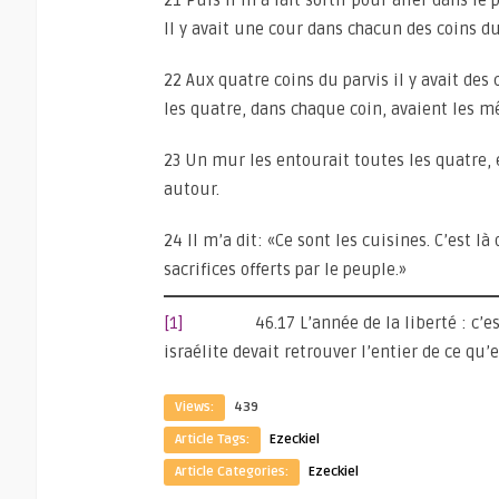
21 Puis il m’a fait sortir pour aller dans le
Il y avait une cour dans chacun des coins du
22 Aux quatre coins du parvis il y avait des
les quatre, dans chaque coin, avaient les 
23 Un mur les entourait toutes les quatre, e
autour.
24 Il m’a dit: «Ce sont les cuisines. C’est l
sacrifices offerts par le peuple.»
[1]
46.17 L’année de la liberté : c’est-à-
israélite devait retrouver l’entier de ce qu’
Views:
439
Article Tags:
Ezeckiel
Article Categories:
Ezeckiel