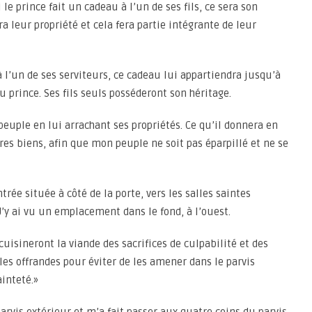
i le prince fait un cadeau à l’un de ses fils, ce sera son
ra leur propriété et cela fera partie intégrante de leur
 à l’un de ses serviteurs, ce cadeau lui appartiendra jusqu’à
au prince. Ses fils seuls posséderont son héritage.
 peuple en lui arrachant ses propriétés. Ce qu’il donnera en
opres biens, afin que mon peuple ne soit pas éparpillé et ne se
rée située à côté de la porte, vers les salles saintes
J’y ai vu un emplacement dans le fond, à l’ouest.
 cuisineront la viande des sacrifices de culpabilité et des
e les offrandes pour éviter de les amener dans le parvis
ainteté.»