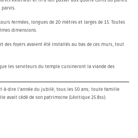
 parvis extérieur et m’a fait passer aux quatre coins du parvis.
 parvis.
 cours fermées, longues de 20 mètres et larges de 15. Toutes
mêmes dimensions.
t des foyers avaient été installés au bas de ces murs, tout
à que les serviteurs du temple cuisineront la viande des
dire l’année du jubilé, tous les 50 ans; toute famille
elle avait cédé de son patrimoine (Lévitique 25.8ss).