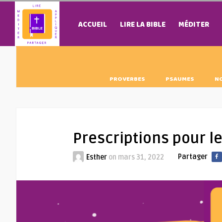
ACCUEIL
LIRE LA BIBLE
MÉDITER
PROVERBES
PSAUMES
N
Prescriptions pour l
Partager
Esther
on
mars 31, 2022