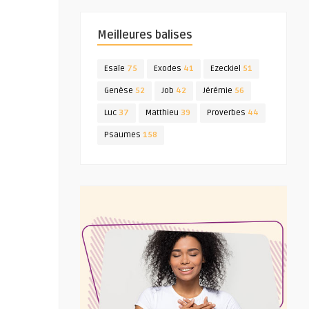
Meilleures balises
Esaïe
75
Exodes
41
Ezeckiel
51
Genèse
52
Job
42
Jérémie
56
Luc
37
Matthieu
39
Proverbes
44
Psaumes
158