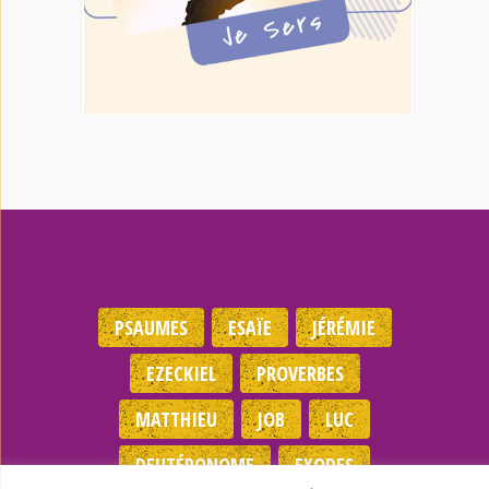
PSAUMES
ESAÏE
JÉRÉMIE
EZECKIEL
PROVERBES
MATTHIEU
JOB
LUC
DEUTÉRONOME
EXODES