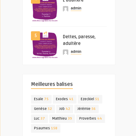
L’adultère
admin
5
Dettes, paresse,
adultère
admin
Meilleures balises
Esaïe
75
Exodes
41
Ezeckiel
51
Genèse
52
Job
42
Jérémie
56
Luc
37
Matthieu
39
Proverbes
44
Psaumes
158