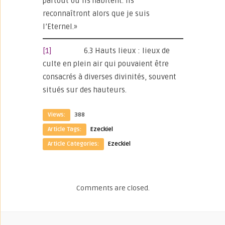
partout où ils habitent. Ils
reconnaîtront alors que je suis
l’Eternel.»
[1]
6.3 Hauts lieux : lieux de
culte en plein air qui pouvaient être
consacrés à diverses divinités, souvent
situés sur des hauteurs.
Views:
388
Article Tags:
Ezeckiel
Article Categories:
Ezeckiel
Comments are closed.