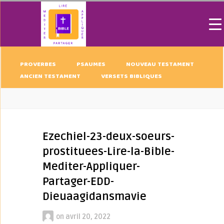
PROVERBES
PSAUMES
NOUVEAU TESTAMENT
ANCIEN TESTAMENT
VERSETS BIBLIQUES
Ezechiel-23-deux-soeurs-
prostituees-Lire-la-Bible-
Mediter-Appliquer-
Partager-EDD-
Dieuaagidansmavie
on
avril 20, 2022