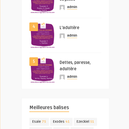
admin
4
L’adultère
admin
5
Dettes, paresse,
adultère
admin
Meilleures balises
Esaïe
75
Exodes
41
Ezeckiel
51