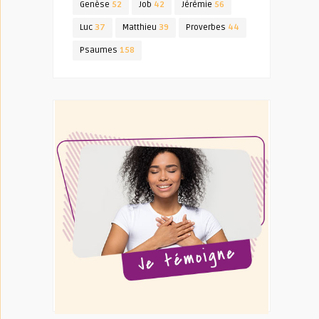
Genèse
52
Job
42
Jérémie
56
Luc
37
Matthieu
39
Proverbes
44
Psaumes
158