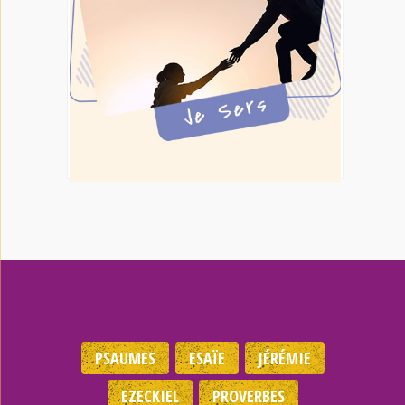
PSAUMES
ESAÏE
JÉRÉMIE
EZECKIEL
PROVERBES