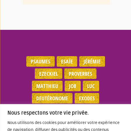
PSAUMES
ESAÏE
JÉRÉMIE
EZECKIEL
PROVERBES
MATTHIEU
JOB
LUC
DEUTÉRONOME
EXODES
NOMBRES
JEAN
1 SAMUEL
Nous respectons votre vie privée.
Nous utilisons des cookies pour améliorer votre expérience
Mentions légales
|
Politique de
de navigation, diffuser des publicités ou des contenus