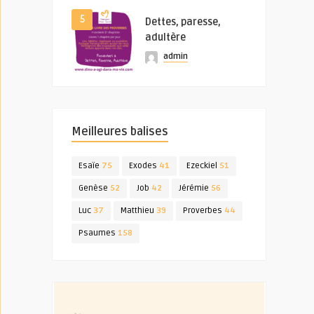
5
Dettes, paresse,
adultère
admin
Meilleures balises
Esaïe
75
Exodes
41
Ezeckiel
51
Genèse
52
Job
42
Jérémie
56
Luc
37
Matthieu
39
Proverbes
44
Psaumes
158