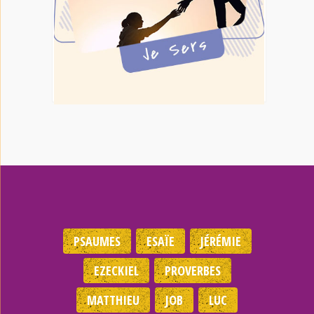
PSAUMES
ESAÏE
JÉRÉMIE
EZECKIEL
PROVERBES
MATTHIEU
JOB
LUC