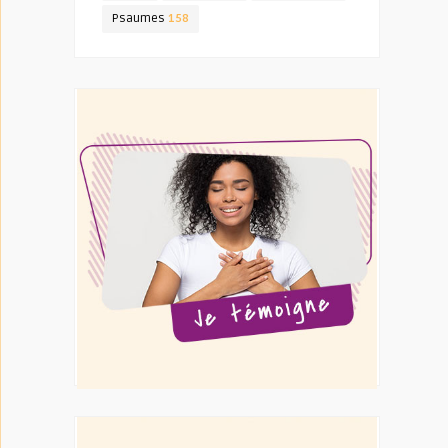
Psaumes
158