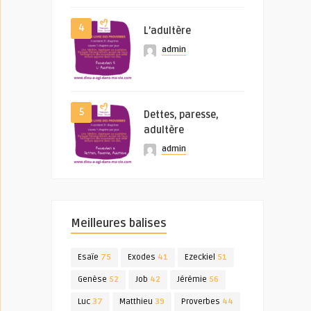
4
L’adultère
admin
5
Dettes, paresse,
adultère
admin
Meilleures balises
Esaïe
75
Exodes
41
Ezeckiel
51
Genèse
52
Job
42
Jérémie
56
Luc
37
Matthieu
39
Proverbes
44