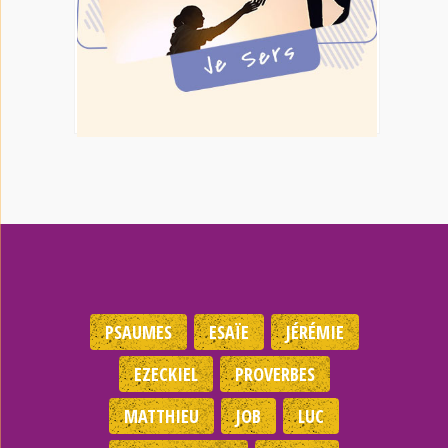
PSAUMES
ESAÏE
JÉRÉMIE
EZECKIEL
PROVERBES
MATTHIEU
JOB
LUC