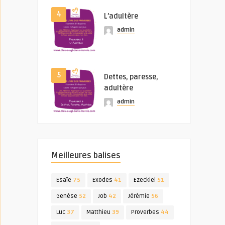
4
L’adultère
admin
5
Dettes, paresse,
adultère
admin
Meilleures balises
Esaïe
75
Exodes
41
Ezeckiel
51
Genèse
52
Job
42
Jérémie
56
Luc
37
Matthieu
39
Proverbes
44