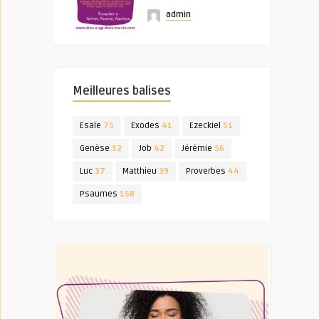
admin
Meilleures balises
Esaïe
75
Exodes
41
Ezeckiel
51
Genèse
52
Job
42
Jérémie
56
Luc
37
Matthieu
39
Proverbes
44
Psaumes
158