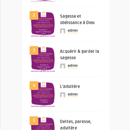
2
Sagesse et
obéissance à Dieu
admin
3
Acquérir & garder la
sagesse
admin
4
L’adultère
admin
5
Dettes, paresse,
adultère