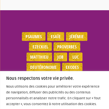
PSAUMES
ESAÏE
JÉRÉMIE
EZECKIEL
PROVERBES
MATTHIEU
JOB
LUC
DEUTÉRONOME
EXODES
NOMBRES
JEAN
1 SAMUEL
Nous respectons votre vie privée.
Nous utilisons des cookies pour améliorer votre expérience
Mentions légales
|
Politique de
de navigation, diffuser des publicités ou des contenus
confidentialité
|
Partenaires
|
Dieu A Agi
personnalisés et analyser notre trafic. En cliquant sur « Tout
Dans ma Vie
accepter », vous consentez à notre utilisation des cookies.
© 2026