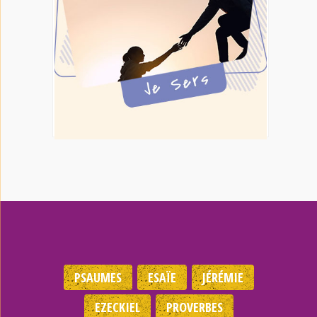
PSAUMES
ESAÏE
JÉRÉMIE
EZECKIEL
PROVERBES