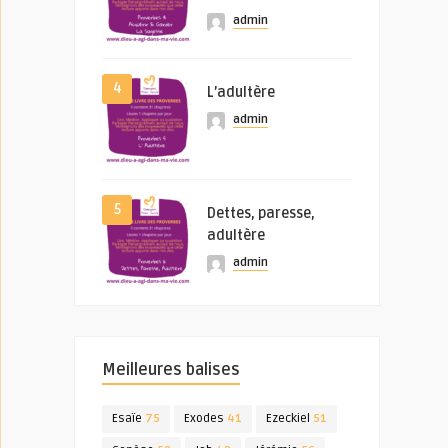
admin
4
L’adultère
admin
5
Dettes, paresse,
adultère
admin
Meilleures balises
Esaïe
75
Exodes
41
Ezeckiel
51