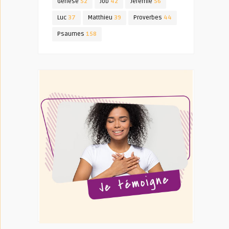
Genèse
52
Job
42
Jérémie
56
Luc
37
Matthieu
39
Proverbes
44
Psaumes
158