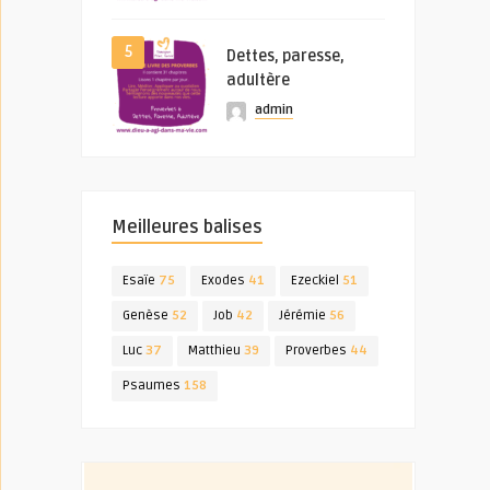
5
Dettes, paresse,
adultère
admin
Meilleures balises
Esaïe
75
Exodes
41
Ezeckiel
51
Genèse
52
Job
42
Jérémie
56
Luc
37
Matthieu
39
Proverbes
44
Psaumes
158