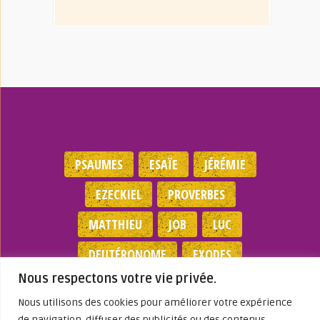
PSAUMES
ESAÏE
JÉRÉMIE
EZECKIEL
PROVERBES
MATTHIEU
JOB
LUC
DEUTÉRONOME
EXODES
Nous respectons votre vie privée.
NOMBRES
JEAN
1 SAMUEL
Nous utilisons des cookies pour améliorer votre expérience
de navigation, diffuser des publicités ou des contenus