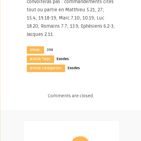
convoiteras pas : commandements cités
tout ou partie en Matthieu 5.21, 27;
15.4; 19.18-19; Marc 7.10; 10.19; Luc
18.20; Romains 7.7; 13.9; Ephésiens 6.2-3;
Jacques 2.11.
Views:
398
Article Tags:
Exodes
Article Categories:
Exodes
Comments are closed.