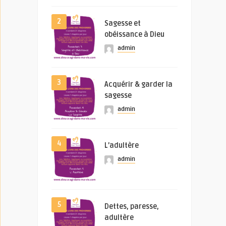
2
Sagesse et
obéissance à Dieu
admin
3
Acquérir & garder la
sagesse
admin
4
L’adultère
admin
5
Dettes, paresse,
adultère