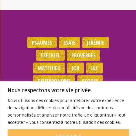
PSAUMES
ESAÏE
JÉRÉMIE
EZECKIEL
PROVERBES
MATTHIEU
JOB
LUC
DEUTÉRONOME
EXODES
Nous respectons votre vie privée.
NOMBRES
JEAN
1 SAMUEL
Nous utilisons des cookies pour améliorer votre expérience
de navigation, diffuser des publicités ou des contenus
Mentions légales
|
Politique de
personnalisés et analyser notre trafic. En cliquant sur « Tout
confidentialité
|
Partenaires
|
Dieu A Agi
accepter », vous consentez à notre utilisation des cookies.
Dans ma Vie
© 2026
Accepter tout