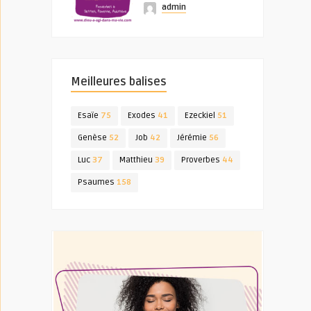
admin
Meilleures balises
Esaïe
75
Exodes
41
Ezeckiel
51
Genèse
52
Job
42
Jérémie
56
Luc
37
Matthieu
39
Proverbes
44
Psaumes
158