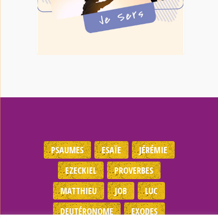
PSAUMES
ESAÏE
JÉRÉMIE
EZECKIEL
PROVERBES
MATTHIEU
JOB
LUC
DEUTÉRONOME
EXODES