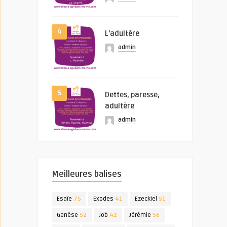
4
L’adultère
admin
5
Dettes, paresse,
adultère
admin
Meilleures balises
Esaïe
75
Exodes
41
Ezeckiel
51
Genèse
52
Job
42
Jérémie
56