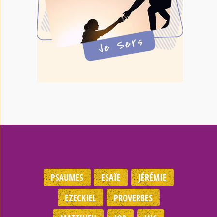
PSAUMES
ESAÏE
JÉRÉMIE
EZECKIEL
PROVERBES