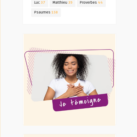
Luc
37
Matthieu
39
Proverbes
44
Psaumes
158