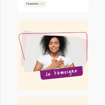
Psaumes
158