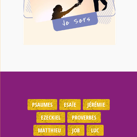
PSAUMES
ESAÏE
JÉRÉMIE
EZECKIEL
PROVERBES
MATTHIEU
JOB
LUC