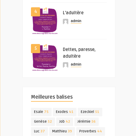
4
L’adultère
admin
5
Dettes, paresse,
adultère
admin
Meilleures balises
Esaïe
75
Exodes
41
Ezeckiel
51
Genèse
52
Job
42
Jérémie
56
Luc
37
Matthieu
39
Proverbes
44