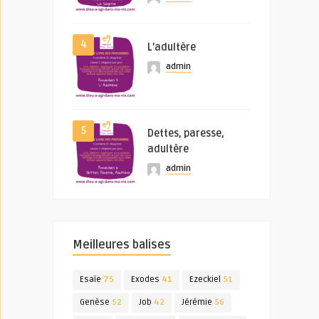
4
L’adultère
admin
5
Dettes, paresse,
adultère
admin
Meilleures balises
Esaïe
75
Exodes
41
Ezeckiel
51
Genèse
52
Job
42
Jérémie
56