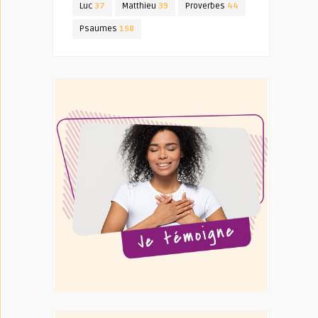
Luc
37
Matthieu
39
Proverbes
44
Psaumes
158