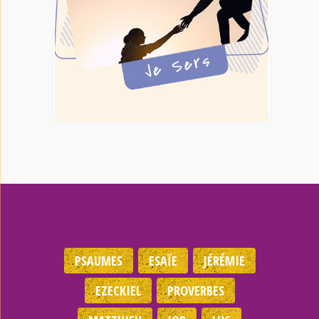
PSAUMES
ESAÏE
JÉRÉMIE
EZECKIEL
PROVERBES