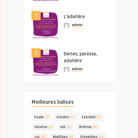
4
L’adultère
admin
5
Dettes, paresse,
adultère
admin
Meilleures balises
Esaïe
75
Exodes
41
Ezeckiel
51
Genèse
52
Job
42
Jérémie
56
Luc
37
Matthieu
39
Proverbes
44