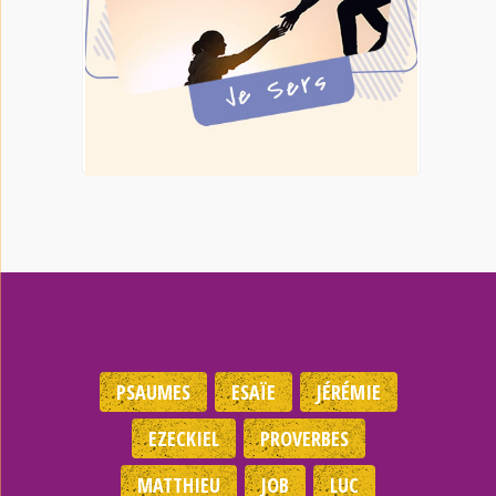
PSAUMES
ESAÏE
JÉRÉMIE
EZECKIEL
PROVERBES
MATTHIEU
JOB
LUC