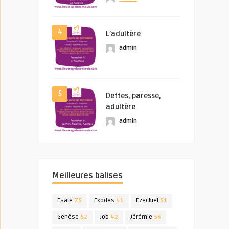
4
L’adultère
admin
5
Dettes, paresse,
adultère
admin
Meilleures balises
Esaïe
75
Exodes
41
Ezeckiel
51
Genèse
52
Job
42
Jérémie
56