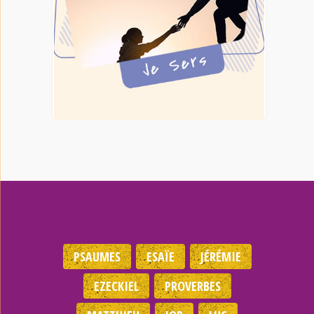
PSAUMES
ESAÏE
JÉRÉMIE
EZECKIEL
PROVERBES