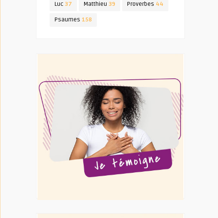
Luc
37
Matthieu
39
Proverbes
44
Psaumes
158