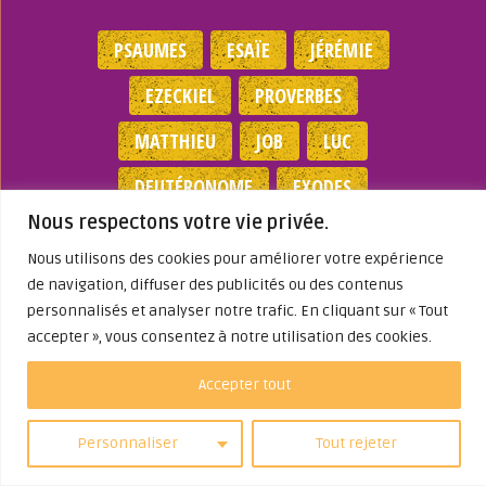
PSAUMES
ESAÏE
JÉRÉMIE
EZECKIEL
PROVERBES
MATTHIEU
JOB
LUC
DEUTÉRONOME
EXODES
Nous respectons votre vie privée.
NOMBRES
JEAN
1 SAMUEL
Nous utilisons des cookies pour améliorer votre expérience
de navigation, diffuser des publicités ou des contenus
Mentions légales
|
Politique de
personnalisés et analyser notre trafic. En cliquant sur « Tout
confidentialité
|
Partenaires
|
Dieu A Agi
accepter », vous consentez à notre utilisation des cookies.
Dans ma Vie
© 2026
Accepter tout
Personnaliser
Tout rejeter