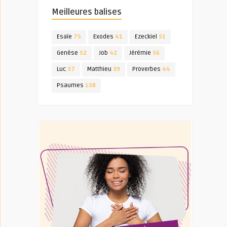
Meilleures balises
Esaïe
75
Exodes
41
Ezeckiel
51
Genèse
52
Job
42
Jérémie
56
Luc
37
Matthieu
39
Proverbes
44
Psaumes
158