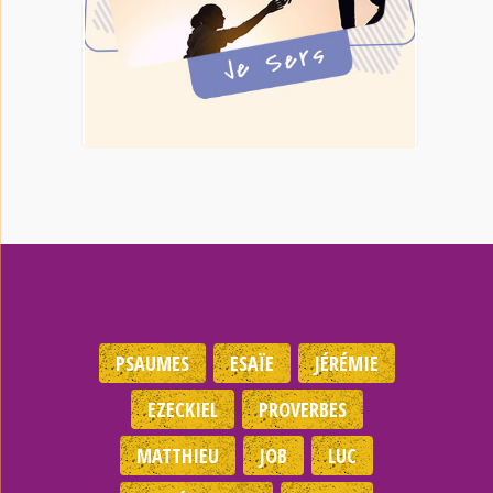
PSAUMES
ESAÏE
JÉRÉMIE
EZECKIEL
PROVERBES
MATTHIEU
JOB
LUC