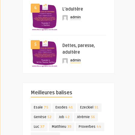
4
L’adultère
admin
5
Dettes, paresse,
adultère
admin
Meilleures balises
Esaïe
75
Exodes
41
Ezeckiel
51
Genèse
52
Job
42
Jérémie
56
Luc
37
Matthieu
39
Proverbes
44