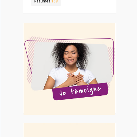
Psaumes
158