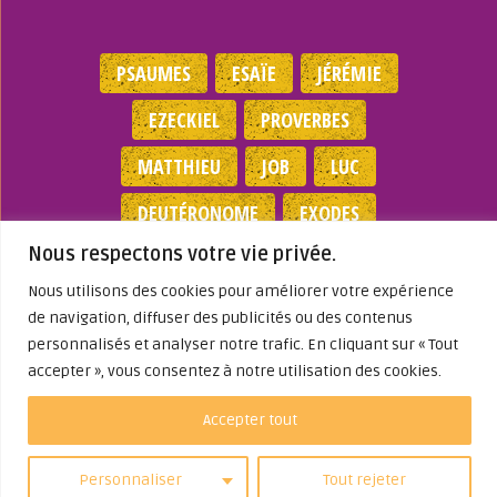
PSAUMES
ESAÏE
JÉRÉMIE
EZECKIEL
PROVERBES
MATTHIEU
JOB
LUC
DEUTÉRONOME
EXODES
Nous respectons votre vie privée.
NOMBRES
JEAN
1 SAMUEL
Nous utilisons des cookies pour améliorer votre expérience
de navigation, diffuser des publicités ou des contenus
Mentions légales
|
Politique de
personnalisés et analyser notre trafic. En cliquant sur « Tout
confidentialité
|
Partenaires
|
Dieu A Agi
Dans ma Vie
accepter », vous consentez à notre utilisation des cookies.
© 2026
Accepter tout
Personnaliser
Tout rejeter