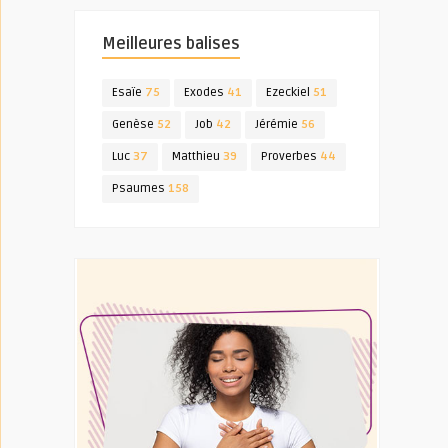
Meilleures balises
Esaïe
75
Exodes
41
Ezeckiel
51
Genèse
52
Job
42
Jérémie
56
Luc
37
Matthieu
39
Proverbes
44
Psaumes
158