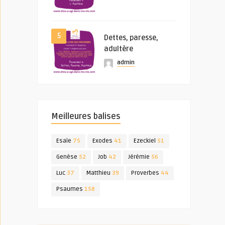
5
Dettes, paresse,
adultère
admin
Meilleures balises
Esaïe
75
Exodes
41
Ezeckiel
51
Genèse
52
Job
42
Jérémie
56
Luc
37
Matthieu
39
Proverbes
44
Psaumes
158