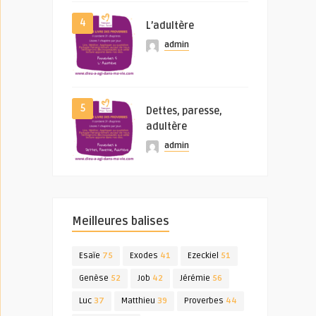
4
L’adultère
admin
5
Dettes, paresse,
adultère
admin
Meilleures balises
Esaïe
75
Exodes
41
Ezeckiel
51
Genèse
52
Job
42
Jérémie
56
Luc
37
Matthieu
39
Proverbes
44