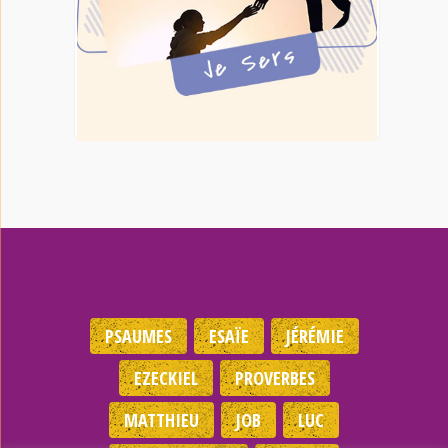
PSAUMES
ESAÏE
JÉRÉMIE
EZECKIEL
PROVERBES
MATTHIEU
JOB
LUC